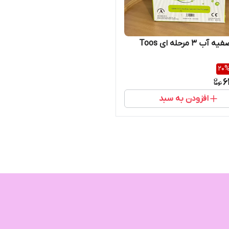
ب ۳ مرحله ای Toos
20
6
افزودن به سبد