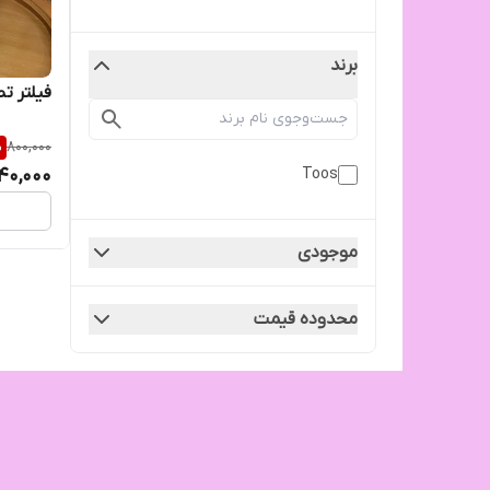
برند
فیلتر تصفیه آ
%
800,000
Toos
40,000
موجودی
محدوده قیمت