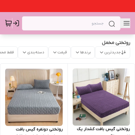
روتختی مخمل
جدیدترین
برندها
قیمت
دسته‌بندی
فقط محص
روتختی گیس بافت کشدار یک
روتختی دونفره گیس بافت