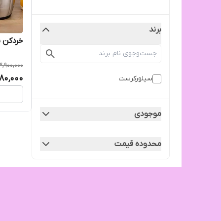
برند
خردکن برقی د
3,900,000
80,000
سیلورکرست
موجودی
محدوده قیمت