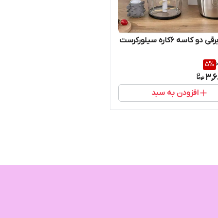
و کاسه ۶کاره سیلورکرست
5
%
3,6
افزودن به سبد