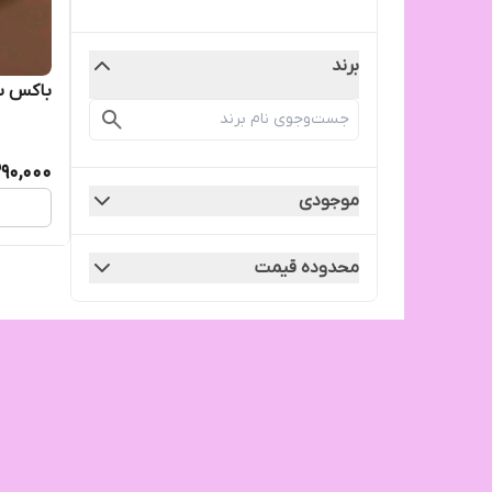
برند
باکس ساعت ۶تایی
390,000
موجودی
محدوده قیمت