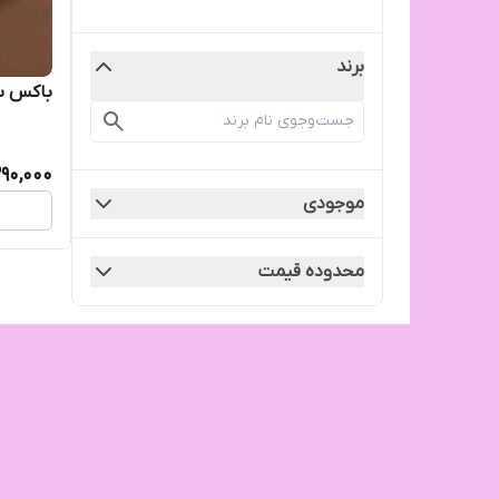
برند
باکس ساعت ۶تایی
390,000
موجودی
محدوده قیمت