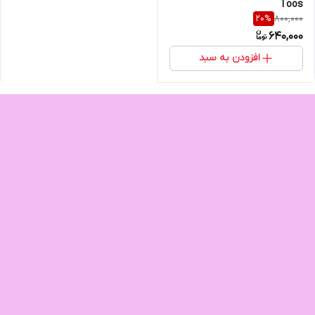
Toos
800,000
20
%
640,000
افزودن به سبد