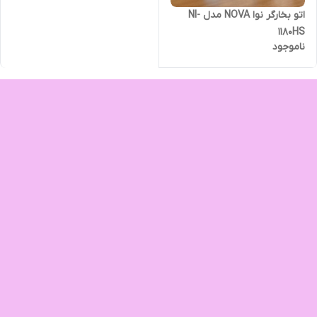
اتو بخارگر نوا NOVA مدل NI-
1180HS
ناموجود