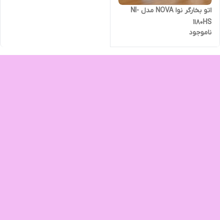
اتو بخارگر نوا NOVA مدل NI-
1180HS
ناموجود