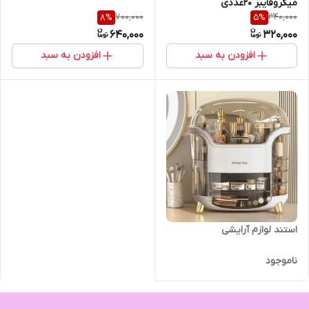
میکروفایبر 20عددی
700,000
340,000
8
%
5
%
640,000
320,000
افزودن به سبد
افزودن به سبد
استند لوازم آرایشی
ناموجود