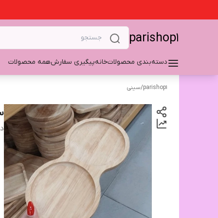
parishop1
دسته‌بندی محصولات
خانه
پیگیری سفارش
همه محصولات
parishop1
/
سینی
س
دس