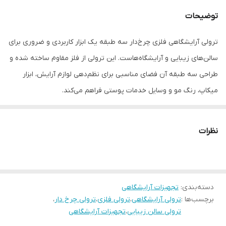
تحمل وزن
بالا
توضیحات
کاربرد
آرایشگاهی/سالن زیبایی
ترولی آرایشگاهی فلزی چرخ‌دار سه طبقه یک ابزار کاربردی و ضروری برای
ابعاد
۲۹*۳۹*۸۲
سالن‌های زیبایی و آرایشگاه‌هاست. این ترولی از فلز مقاوم ساخته شده و
طراحی سه طبقه آن فضای مناسبی برای نظم‌دهی لوازم آرایش، ابزار
میکاپ، رنگ مو و وسایل خدمات پوستی فراهم می‌کند.
چرخ‌های روان و مستحکم، جابه‌جایی آسان ترولی را حین کار ممکن کرده
نظرات
و دسترسی سریع به وسایل را افزایش می‌دهد. طراحی ساده و حرفه‌ای این
ترولی، آن را به گزینه‌ای ایده‌آل برای استفاده روزمره در آرایشگاه تبدیل
کرده است
دسته‌بندی
:
تجهیزات آرایشگاهی
برچسب‌ها :
ترولی آرایشگاهی
،
ترولی فلزی
،
ترولی چرخ دار
،
ترولی سالن زیبایی
،
تجهیزات آرایشگاهی