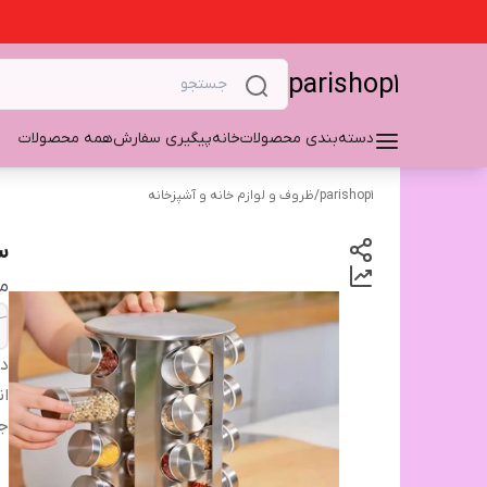
parishop1
دسته‌بندی محصولات
خانه
پیگیری سفارش
همه محصولات
parishop1
/
ظروف و لوازم خانه و آشپزخانه
س
م
دس
ان
ج