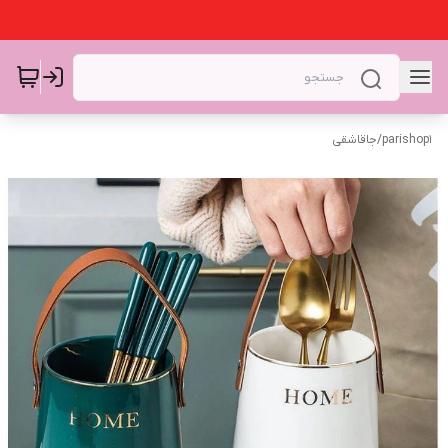
parishop1
/
جاقاشقی