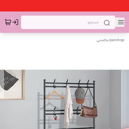
parishop1
/
جاکفشی