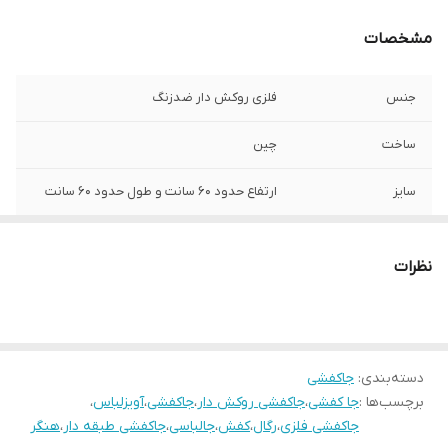
مشخصات
جنس
فلزی روکش دار ضدزنگ
ساخت
چین
سایز
ارتفاع حدود ۶۰ سانت و طول حدود ۶۰ سانت
نظرات
دسته‌بندی
:
جاکفشی
برچسب‌ها :
جا کفشی
،
جاکفشی روکش دار
،
جاکفشی
،
آویزلباس
،
جاکفشی فلزی
،
رگال
،
کفش
،
جالباسی
،
جاکفشی طبقه دار
،
هنگر