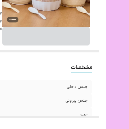
ج
ج
ح
مشخصات
جنس داخلی
جنس بیرونی
حجم