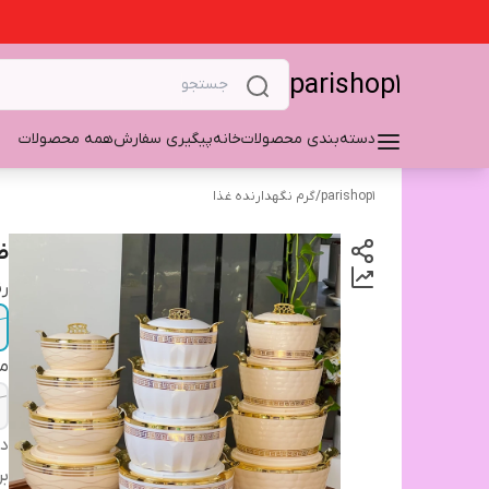
parishop1
دسته‌بندی محصولات
خانه
پیگیری سفارش
همه محصولات
parishop1
/
گرم نگهدارنده غذا
ظ
ر
م
دس
بر