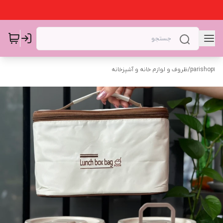
parishop1
/
ظروف و لوازم خانه و آشپزخانه