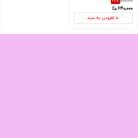
800,000
20
%
640,000
افزودن به سبد