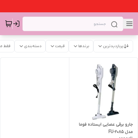
پربازدیدترین
برندها
قیمت
دسته‌بندی
فقط م
جارو برقی عصایی ایستاده فوما
مدل FU-2085