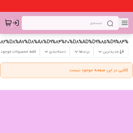
%D9%85%DB%8C%D8%B2%D9%82%D8%A7%D8%A8%D9%84%20%D8%AD%D9%85%D9%84
جدیدترین
برندها
دسته‌بندی
فقط محصولات موجود
کالایی در این صفحه موجود نیست