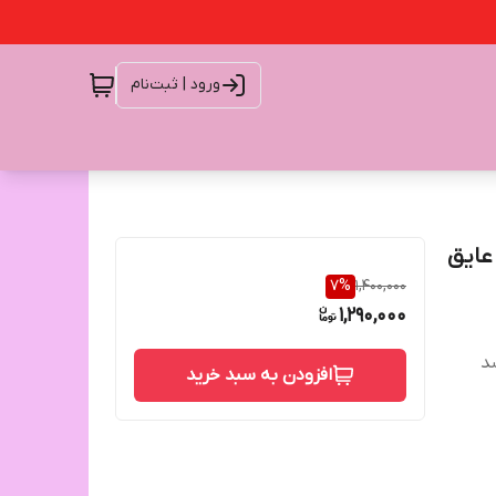
ورود | ثبت‌نام
یف عایق
7
%
1,400,000
1,290,000
افزودن به سبد خرید