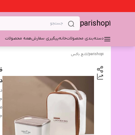
parishop1
دسته‌بندی محصولات
خانه
پیگیری سفارش
همه محصولات
parishop1
/
لانچ باکس
دا
دس
ج
م
ج