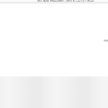
بیرون برزنتی و داخل آلومینیوم عایق دما
ید.