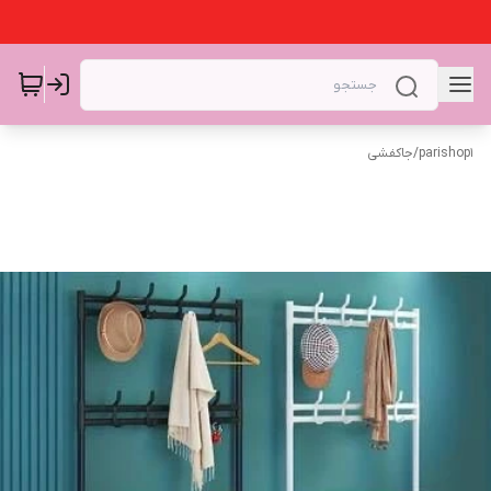
parishop1
/
جاکفشی