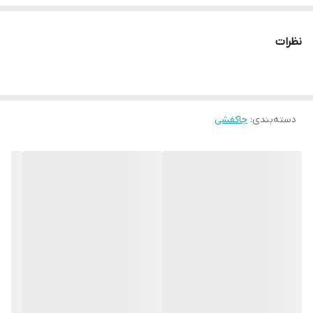
فضای کافی برای کت، لباس، کیف و کفش فراهم می کند. ساخته شده از
مواد با کیفیت بالا، ظرفیت باربری قوی و پوشش مقاوم در برابر زنگ زدگی
نظرات
را ارائه می دهد و دوام را در داخل و خارج از خانه تضمین می کند. طراحی
صرفه جویی در فضا آن را برای آپارتمان ها، خوابگاه ها یا فضاهای زندگی
کوچکتر ایده آل می کند.
دسته‌بندی
:
جاکفشی